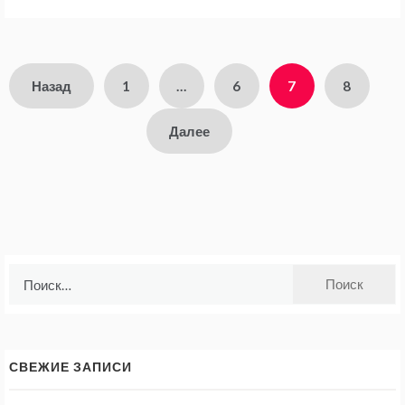
Пагинация
Назад
1
…
6
7
8
записей
Далее
Найти:
СВЕЖИЕ ЗАПИСИ